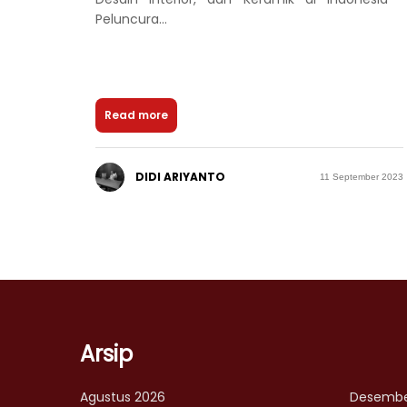
Peluncura...
Read more
DIDI ARIYANTO
11 September 2023
Arsip
Agustus 2026
Desembe