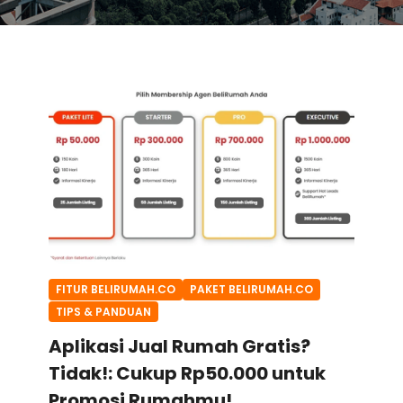
FITUR BELIRUMAH.CO
PAKET BELIRUMAH.CO
TIPS & PANDUAN
Aplikasi Jual Rumah Gratis?
Tidak!: Cukup Rp50.000 untuk
Promosi Rumahmu!