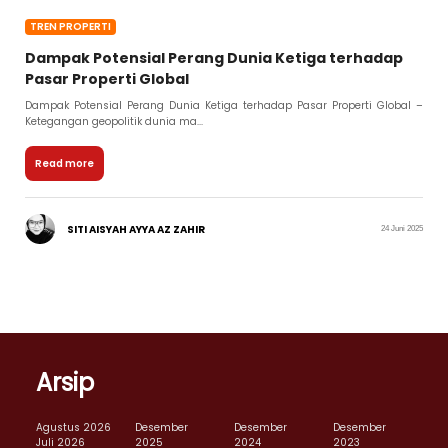
TREN PROPERTI
Dampak Potensial Perang Dunia Ketiga terhadap
Pasar Properti Global
Dampak Potensial Perang Dunia Ketiga terhadap Pasar Properti Global –
Ketegangan geopolitik dunia ma...
Read more
SITI AISYAH AYYA AZ ZAHIR
24 Juni 2025
Arsip
Agustus 2026
Desember
Desember
Desember
Juli 2026
2025
2024
2023