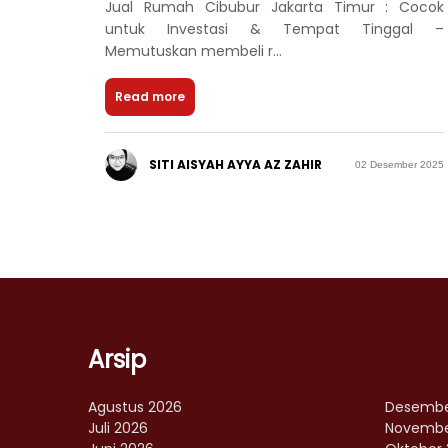
Jual Rumah Cibubur Jakarta Timur : Cocok
untuk Investasi & Tempat Tinggal –
Memutuskan membeli r...
Read more
SITI AISYAH AYYA AZ ZAHIR
02 Desember 2025
Arsip
Agustus 2026
Desembe
Juli 2026
Novembe