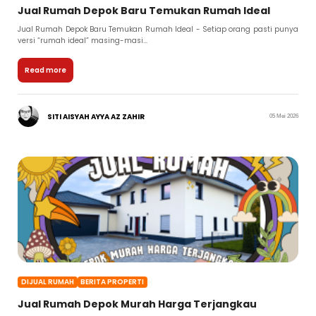
Jual Rumah Depok Baru Temukan Rumah Ideal
Jual Rumah Depok Baru Temukan Rumah Ideal - Setiap orang pasti punya
versi “rumah ideal” masing-masi...
Read more
SITI AISYAH AYYA AZ ZAHIR
05 Mei 2026
DIJUAL RUMAH
BERITA PROPERTI
Jual Rumah Depok Murah Harga Terjangkau