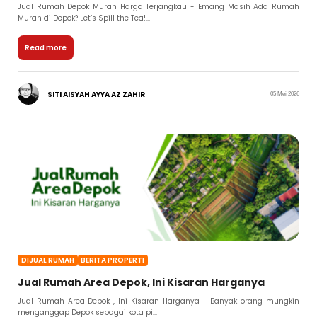
Jual Rumah Depok Murah Harga Terjangkau - Emang Masih Ada Rumah
Murah di Depok? Let’s Spill the Tea!...
Read more
SITI AISYAH AYYA AZ ZAHIR
05 Mei 2026
DIJUAL RUMAH
BERITA PROPERTI
Jual Rumah Area Depok, Ini Kisaran Harganya
Jual Rumah Area Depok , Ini Kisaran Harganya - Banyak orang mungkin
menganggap Depok sebagai kota pi...