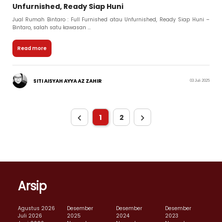
Unfurnished, Ready Siap Huni
Jual Rumah Bintaro : Full Furnished atau Unfurnished, Ready Siap Huni –
Bintaro, salah satu kawasan ...
Read more
SITI AISYAH AYYA AZ ZAHIR
03 Juli 2025
1
2
Arsip
Agustus 2026
Desember
Desember
Desember
Juli 2026
2025
2024
2023