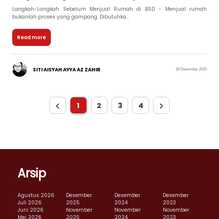
Langkah-Langkah Sebelum Menjual Rumah di BSD - Menjual rumah
bukanlah proses yang gampang. Dibutuhka...
Read more
SITI AISYAH AYYA AZ ZAHIR
18 Desember 2025
1
2
3
4
Arsip
Agustus 2026
Desember
Desember
Desember
Juli 2026
2025
2024
2023
Juni 2026
November
November
November
Mei 2026
2025
2024
2023