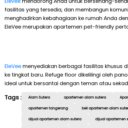
Elevee
mendorong Anda untuk bersenang-senang
fasilitas yang tersedia, dan membangun komuni
menghadirkan kebahagiaan ke rumah Anda de
EleVee merupakan apartemen pet-friendly perta
EleVee
menyediakan berbagai fasilitas khusus 
ke tingkat baru. Refuge floor dikelilingi oleh 
ideal untuk bersantai dengan teman atau sekad
Tags :
Alam Sutera
apartemen alam sutera
Apar
apartemen tangerang
beli apartemen alam sute
dijual apartemen alam sutera
dijual apartemen 