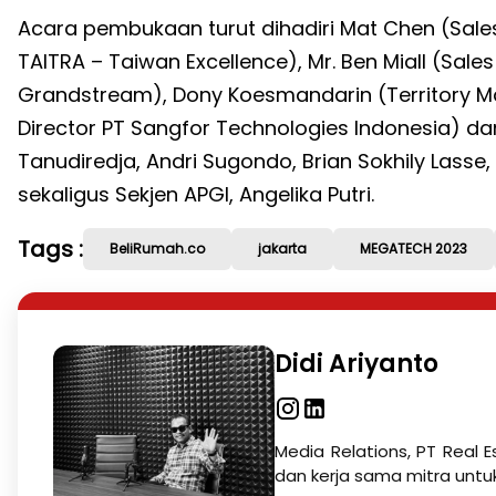
Acara pembukaan turut dihadiri Mat Chen (Sales 
TAITRA – Taiwan Excellence), Mr. Ben Miall (Sales
Grandstream), Dony Koesmandarin (Territory Ma
Director PT Sangfor Technologies Indonesia) dan
Tanudiredja, Andri Sugondo, Brian Sokhily Lasse, 
sekaligus Sekjen APGI, Angelika Putri.
Tags :
BeliRumah.co
jakarta
MEGATECH 2023
Didi Ariyanto
Media Relations, PT Real E
dan kerja sama mitra untu