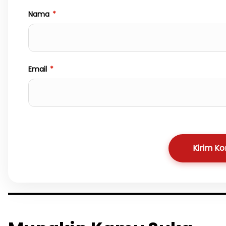
Nama
*
Email
*
Kirim K