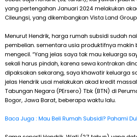
yang pertengahan Januari 2024 melakukan akad
Cileungsi, yang dikembangkan Vista Land Group
Menurut Hendrik, harga rumah subsidi sudah na
pembelian. sementara usia produktifnya makin 
mengecil. “Yang jelas saya tak mau keluarga s
sekali harus pindah, karena sewa kontrakan dinai
dipaksakan sekarang, saya khawatir keluarga 
jelas Hendrik usai melakukan akad kredit mas
Tabungan Negara (PErsero) Tbk (BTN) di Perumah
Bogor, Jawa Barat, beberapa waktu lalu.
Baca Juga : Mau Beli Rumah Subsidi? Pahami Dul
Sama seperti Hendrik, Wati (27 tahun) yang d