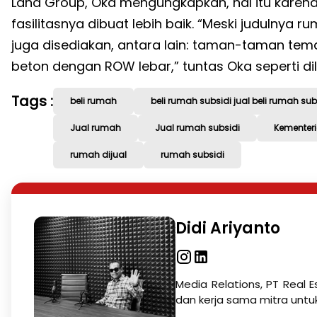
Land Group, Oka mengungkapkan, hal itu karena
fasilitasnya dibuat lebih baik. “Meski judulnya r
juga disediakan, antara lain: taman-taman tema
beton dengan ROW lebar,” tuntas Oka seperti di
Tags :
beli rumah
beli rumah subsidi jual beli rumah sub
Jual rumah
Jual rumah subsidi
Kementer
rumah dijual
rumah subsidi
Didi Ariyanto
Media Relations, PT Real E
dan kerja sama mitra untu