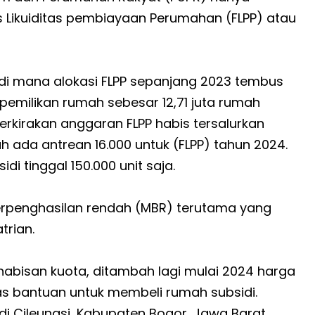
as Likuiditas pembiayaan Perumahan (FLPP) atau
u, di mana alokasi FLPP sepanjang 2023 tembus
pemilikan rumah sebesar 12,71 juta rumah
rkirakan anggaran FLPP habis tersalurkan
ada antrean 16.000 untuk (FLPP) tahun 2024.
di tinggal 150.000 unit saja.
erpenghasilan rendah (MBR) terutama yang
trian.
habisan kuota, ditambah lagi mulai 2024 harga
itas bantuan untuk membeli rumah subsidi.
di Cileungsi, Kabupaten Bogor, Jawa Barat,