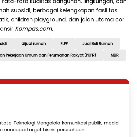
 rata-rata kualitas bangunan, lingkungan, dan
umah subsidi, berbagai kelengkapan fasilitas
tik, children playground, dan jalan utama cor
lansir
Kompas.com.
sidi
dijual rumah
FLPP
Jual Beli Rumah
ian Pekerjaan Umum dan Perumahan Rakyat (PUPR)
MBR
state Teknologi Mengelola komunikasi publik, media,
k mencapai target bisnis perusahaan.