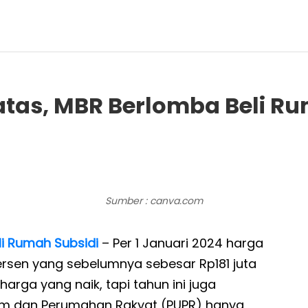
atas, MBR Berlomba Beli R
Sumber : canva.com
li Rumah Subsidi
– Per 1 Januari 2024 harga
ersen yang sebelumnya sebesar Rp181 juta
arga yang naik, tapi tahun ini juga
um dan Perumahan Rakyat (PUPR) hanya