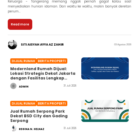
Keluarga - Tangerang memang nggak pernah gagal kalau soal
menyediakan hunian idaman. Dari waktu ke waktu, makin banyak deretan
perum...
Read more
SITI AISYAH AYYA AZ ZAHIR
03 Agustus 2026
DIJUAL RUMAH
BERITA PROPERTI
Modernland Rumah Dijual:
Lokasi Strategis Dekat Jakarta
dengan Fasilitas Lengkap
untuk Hunian dan Investasi
31 Juli 2026
ADMIN
DIJUAL RUMAH
BERITA PROPERTI
Jual Rumah Serpong Park
Dekat BSD City dan Gading
Serpong
31 Juli 2026
REGINA N. HELNAZ