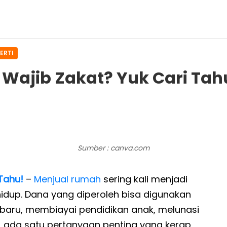
ERTI
Wajib Zakat? Yuk Cari Tah
Sumber : canva.com
Tahu!
–
Menjual rumah
sering kali menjadi
hidup. Dana yang diperoleh bisa digunakan
i baru, membiayai pendidikan anak, melunasi
ada satu pertanyaan penting yang kerap