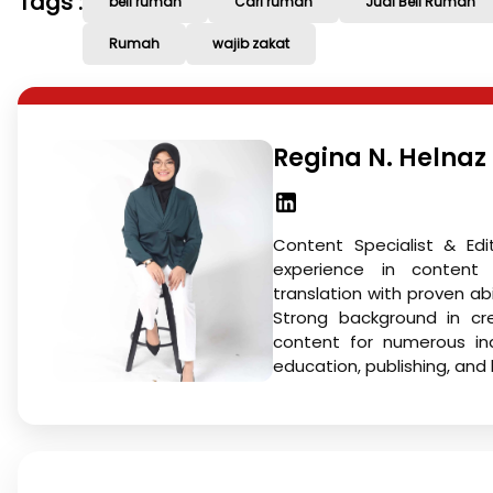
Tags :
beli rumah
Cari rumah
Jual Beli Rumah
Rumah
wajib zakat
Regina N. Helnaz
Content Specialist & Edi
experience in content w
translation with proven ab
Strong background in cre
content for numerous ind
education, publishing, and 