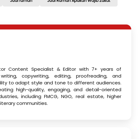
Jual rumah
Jual Rumah Apakah Wajib Zakat
tor Content Specialist & Editor with 7+ years of
riting, copywriting, editing, proofreading, and
ility to adapt style and tone to different audiences.
ating high-quality, engaging, and detail-oriented
ustries, including FMCG, NGO, real estate, higher
literary communities.