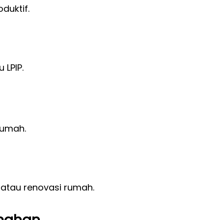
duktif.
 LPIP.
rumah.
atau renovasi rumah.
mahan