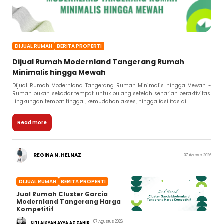
DIJUAL RUMAH
BERITA PROPERTI
Dijual Rumah Modernland Tangerang Rumah
Minimalis hingga Mewah
Dijual Rumah Modernland Tangerang Rumah Minimalis hingga Mewah -
Rumah bukan sekadar tempat untuk pulang setelah seharian beraktivitas.
Lingkungan tempat tinggal, kemudahan akses, hingga fasilitas di ...
Read more
REGINA N. HELNAZ
07 Agustus 2026
DIJUAL RUMAH
BERITA PROPERTI
Jual Rumah Cluster Garcia
Modernland Tangerang Harga
Kompetitif
07 Agustus 2026
SITI AISYAH AYYA AZ ZAHIR