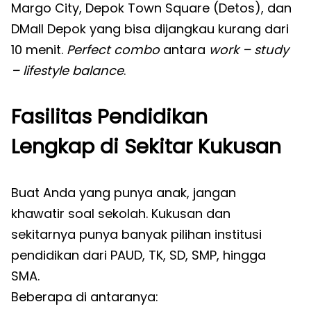
Margo City, Depok Town Square (Detos), dan
DMall Depok yang bisa dijangkau kurang dari
10 menit.
Perfect combo
antara
work – study
– lifestyle balance
.
Fasilitas Pendidikan
Lengkap di Sekitar Kukusan
Buat Anda yang punya anak, jangan
khawatir soal sekolah. Kukusan dan
sekitarnya punya banyak pilihan institusi
pendidikan dari PAUD, TK, SD, SMP, hingga
SMA.
Beberapa di antaranya: