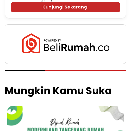
Kunjungi Sekarang!
Mungkin Kamu Suka