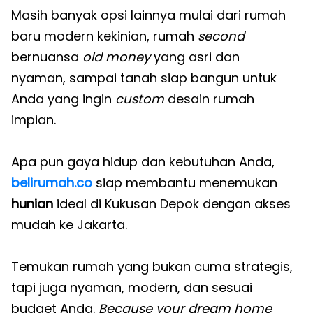
Masih banyak opsi lainnya mulai dari rumah
baru modern kekinian, rumah
second
bernuansa
old money
yang asri dan
nyaman, sampai tanah siap bangun untuk
Anda yang ingin
custom
desain rumah
impian.
Apa pun gaya hidup dan kebutuhan Anda,
belirumah.co
siap membantu menemukan
hunian
ideal di Kukusan Depok dengan akses
mudah ke Jakarta.
Temukan rumah yang bukan cuma strategis,
tapi juga nyaman, modern, dan sesuai
budget Anda.
Because your dream home