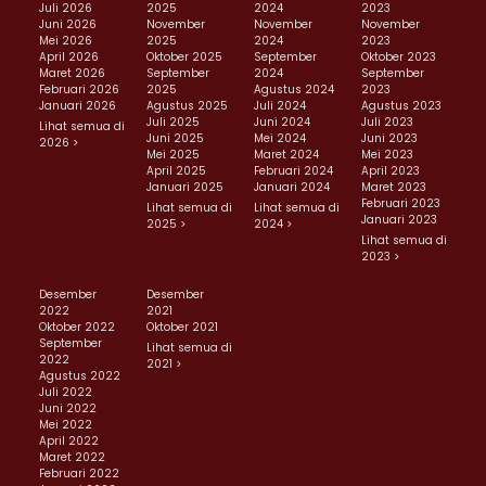
Juli 2026
2025
2024
2023
Juni 2026
November
November
November
Mei 2026
2025
2024
2023
April 2026
Oktober 2025
September
Oktober 2023
Maret 2026
September
2024
September
Februari 2026
2025
Agustus 2024
2023
Januari 2026
Agustus 2025
Juli 2024
Agustus 2023
Juli 2025
Juni 2024
Juli 2023
Lihat semua di
Juni 2025
Mei 2024
Juni 2023
2026 >
Mei 2025
Maret 2024
Mei 2023
April 2025
Februari 2024
April 2023
Januari 2025
Januari 2024
Maret 2023
Februari 2023
Lihat semua di
Lihat semua di
Januari 2023
2025 >
2024 >
Lihat semua di
2023 >
Desember
Desember
2022
2021
Oktober 2022
Oktober 2021
September
Lihat semua di
2022
2021 >
Agustus 2022
Juli 2022
Juni 2022
Mei 2022
April 2022
Maret 2022
Februari 2022