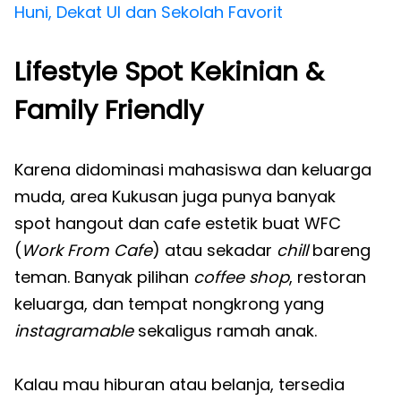
Huni, Dekat UI dan Sekolah Favorit
Lifestyle Spot Kekinian &
Family Friendly
Karena didominasi mahasiswa dan keluarga
muda, area Kukusan juga punya banyak
spot hangout dan cafe estetik buat WFC
(
Work From Cafe
) atau sekadar
chill
bareng
teman. Banyak pilihan
coffee shop
, restoran
keluarga, dan tempat nongkrong yang
instagramable
sekaligus ramah anak.
Kalau mau hiburan atau belanja, tersedia