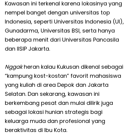
Kawasan ini terkenal karena lokasinya yang
nempel banget dengan universitas top
Indonesia, seperti Universitas Indonesia (UI),
Gunadarma, Universitas BSI, serta hanya
beberapa menit dari Universitas Pancasila
dan IISIP Jakarta.
Nggak
heran kalau Kukusan dikenal sebagai
“kampung kost-kostan” favorit mahasiswa
yang kuliah di area Depok dan Jakarta
Selatan. Dan sekarang, kawasan ini
berkembang pesat dan mulai dilirik juga
sebagai lokasi hunian strategis bagi
keluarga muda dan profesional yang
beraktivitas di Ibu Kota.