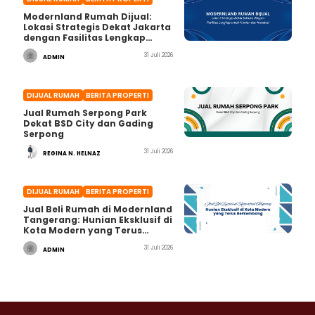
Modernland Rumah Dijual:
Lokasi Strategis Dekat Jakarta
dengan Fasilitas Lengkap
untuk Hunian dan Investasi
31 Juli 2026
ADMIN
DIJUAL RUMAH
BERITA PROPERTI
Jual Rumah Serpong Park
Dekat BSD City dan Gading
Serpong
31 Juli 2026
REGINA N. HELNAZ
DIJUAL RUMAH
BERITA PROPERTI
Jual Beli Rumah di Modernland
Tangerang: Hunian Eksklusif di
Kota Modern yang Terus
Berkembang
31 Juli 2026
ADMIN