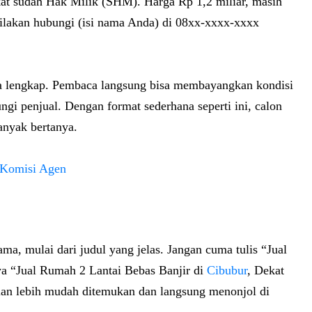
ikat sudah Hak Milik (SHM). Harga Rp 1,2 miliar, masih
, silakan hubungi (isi nama Anda) di 08xx-xxxx-xxxx
inya lengkap. Pembaca langsung bisa membayangkan kondisi
gi penjual. Dengan format sederhana seperti ini, calon
anyak bertanya.
a Komisi Agen
ma, mulai dari judul yang jelas. Jangan cuma tulis “Jual
a “Jual Rumah 2 Lantai Bebas Banjir di
Cibubur
, Dekat
klan lebih mudah ditemukan dan langsung menonjol di