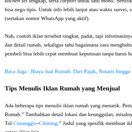
kitchen set
lengkap, serta
carport
untuk satu mobil. Sertif
bisa nego tipis. Untuk info lebih lanjut atau waktu survei
(sertakan nomor WhatsApp yang aktif).
Nah, contoh iklan tersebut singkat, padat, tapi informas
dan detail rumah, sekaligus tahu bagaimana cara menghubun
pembeli bisa lebih cepat membuat keputusan tanpa harus b
Baca Juga : Biaya Jual Rumah: Dari Pajak, Notaris hingg
Tips Menulis Iklan Rumah yang Menjual
Ada beberapa tips menulis iklan rumah yang menarik. Perta
Rumah.” Tambahkan detail lokasi dan keunggulan, misalny
Tol
Cimanggis
–
Cibitung
.” Judul yang spesifik membuat i
antara iklan lain.