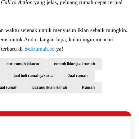
a
Call to Action
yang jelas, peluang rumah cepat terjual
an waktu sejenak untuk menyusun iklan sebaik mungkin.
keras untuk Anda. Jangan lupa, kalau ingin mencari
l terbaru di
Belirumah.co
ya!
cari rumah jakarta
contoh iklan jual rumah
jual beli rumah jakarta
Jual rumah
jual rumah
pasang iklan rumah
Rumah