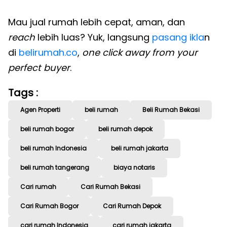
Mau jual rumah lebih cepat, aman, dan
reach
lebih luas? Yuk, langsung
pasang ikla
n
di
belirumah.co
,
one click away from your
perfect buyer
.
Tags :
Agen Properti
beli rumah
Beli Rumah Bekasi
beli rumah bogor
beli rumah depok
beli rumah Indonesia
beli rumah jakarta
beli rumah tangerang
biaya notaris
Cari rumah
Cari Rumah Bekasi
Cari Rumah Bogor
Cari Rumah Depok
cari rumah Indonesia
cari rumah jakarta