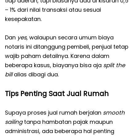
tiap daerah, tapi biasanya ada di kisaran 0,5
– 1% dari nilai transaksi atau sesuai
kesepakatan.
Dan
yes
, walaupun secara umum biaya
notaris ini ditanggung pembeli, penjual tetap
wajib paham detailnya. Karena dalam
beberapa kasus, biayanya bisa aja
split the
bill
alias dibagi dua.
Tips Penting Saat Jual Rumah
Supaya proses jual rumah berjalan
smooth
sailing
tanpa hambatan pajak maupun
administrasi, ada beberapa hal penting