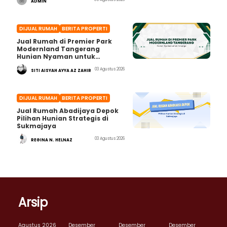
ADMIN
DIJUAL RUMAH
BERITA PROPERTI
Jual Rumah di Premier Park
Modernland Tangerang
Hunian Nyaman untuk
Keluarga
03 Agustus 2026
SITI AISYAH AYYA AZ ZAHIR
DIJUAL RUMAH
BERITA PROPERTI
Jual Rumah Abadijaya Depok
Pilihan Hunian Strategis di
Sukmajaya
03 Agustus 2026
REGINA N. HELNAZ
Arsip
Agustus 2026
Desember
Desember
Desember