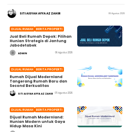
SITI AISYAH AYYA AZ ZAHIR
06 Agustus 2026
DIJUAL RUMAH
BERITA PROPERTI
Jual Beli Rumah Depok: Pilihan
Hunian Strategis di Jantung
Jabodetabek
06 Agustus 2026
ADMIN
DIJUAL RUMAH
BERITA PROPERTI
Rumah Dijual Modernland
Tangerang Rumah Baru dan
Second Berkualitas
05 Agustus 2026
SITI AISYAH AYYA AZ ZAHIR
DIJUAL RUMAH
BERITA PROPERTI
Dijual Rumah Modernland:
Hunian Modern untuk Gaya
Hidup Masa Kini