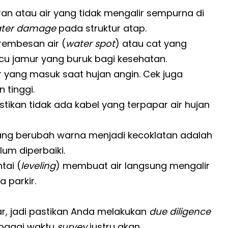
n atau air yang tidak mengalir sempurna di
ter damage
pada struktur atap.
rembesan air (
water spot
) atau cat yang
u jamur yang buruk bagi kesehatan.
r yang masuk saat hujan angin. Cek juga
 tinggi.
tikan tidak ada kabel yang terpapar air hujan
ang berubah warna menjadi kecoklatan adalah
um diperbaiki.
tai (
leveling
) membuat air langsung mengalir
 parkir.
r, jadi pastikan Anda melakukan
due diligence
bagai waktu
survey
justru akan