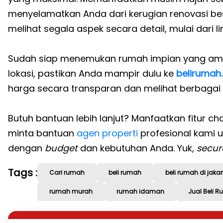
menyelamatkan Anda dari kerugian renovasi be
melihat segala aspek secara detail, mulai dari li
Sudah siap menemukan rumah impian yang ama
lokasi, pastikan Anda mampir dulu ke
belirumah
harga secara transparan dan melihat berbagai p
Butuh bantuan lebih lanjut? Manfaatkan fitur ch
minta bantuan
agen properti
profesional kami u
dengan
budget
dan kebutuhan Anda. Yuk,
secu
Tags :
Cari rumah
beli rumah
beli rumah di jakar
rumah murah
rumah idaman
Jual Beli 