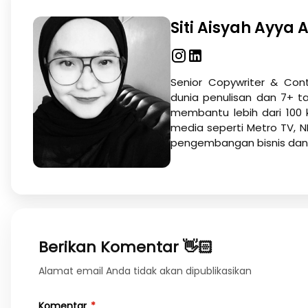
Siti Aisyah Ayya A
Senior Copywriter & Con
dunia penulisan dan 7+ t
membantu lebih dari 100 kl
media seperti Metro TV, NE
pengembangan bisnis dan s
Berikan Komentar 👋🏻
Alamat email Anda tidak akan dipublikasikan
Komentar
*