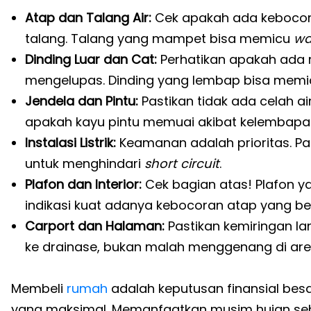
Atap dan Talang Air:
Cek apakah ada kebocora
talang. Talang yang mampet bisa memicu
wa
Dinding Luar dan Cat:
Perhatikan apakah ada 
mengelupas. Dinding yang lembap bisa memic
Jendela dan Pintu:
Pastikan tidak ada celah ai
apakah kayu pintu memuai akibat kelembapan
Instalasi Listrik:
Keamanan adalah prioritas. Pas
untuk menghindari
short circuit
.
Plafon dan Interior:
Cek bagian atas! Plafon y
indikasi kuat adanya kebocoran atap yang bel
Carport dan Halaman:
Pastikan kemiringan lan
ke drainase, bukan malah menggenang di area
Membeli
rumah
adalah keputusan finansial besa
yang maksimal. Memanfaatkan musim hujan se