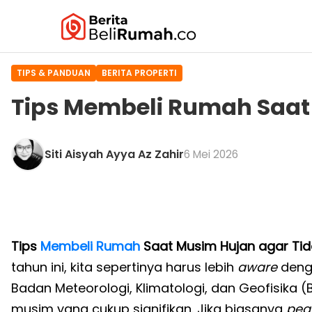
TIPS & PANDUAN
BERITA PROPERTI
Tips Membeli Rumah Saat 
Siti Aisyah Ayya Az Zahir
6 Mei 2026
Tips
Membeli Rumah
Saat Musim Hujan agar Tida
tahun ini, kita sepertinya harus lebih
aware
denga
Badan Meteorologi, Klimatologi, dan Geofisika
musim yang cukup signifikan. Jika biasanya
pea