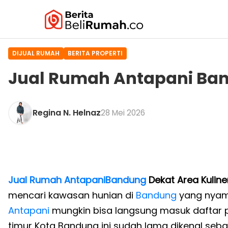
DIJUAL RUMAH
BERITA PROPERTI
Jual Rumah Antapani Ban
Regina N. Helnaz
28 Mei 2026
Jual Rumah Antapani
Bandung
Dekat Area Kuline
mencari kawasan hunian di
Bandung
yang nyama
Antapani
mungkin bisa langsung masuk daftar p
timur Kota Bandung ini sudah lama dikenal sebag