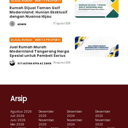
DIJUAL RUMAH
BERITA PROPERTI
Rumah Dijual Taman Golf
Modernland: Hunian Eksklusif
dengan Nuansa Hijau
07 Agustus 2026
ADMIN
DIJUAL RUMAH
BERITA PROPERTI
Jual Rumah Murah
Modernland Tangerang Harga
Spesial untuk Pembeli Serius
06 Agustus 2026
SITI AISYAH AYYA AZ ZAHIR
Arsip
Agustus 2026
Desember
Desember
Desember
Juli 2026
2025
2024
2023
Juni 2026
November
November
November
Mei 2026
2025
2024
2023