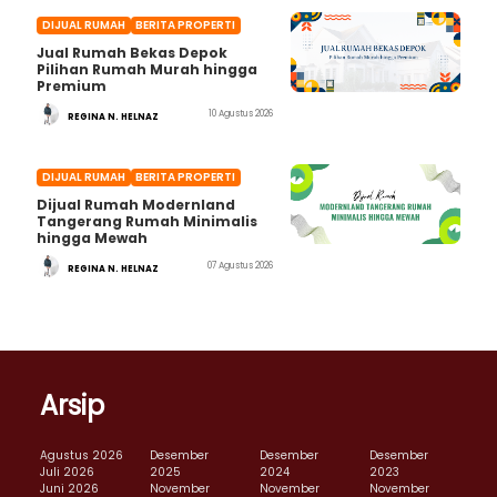
DIJUAL RUMAH
BERITA PROPERTI
Jual Rumah Bekas Depok
Pilihan Rumah Murah hingga
Premium
10 Agustus 2026
REGINA N. HELNAZ
DIJUAL RUMAH
BERITA PROPERTI
Dijual Rumah Modernland
Tangerang Rumah Minimalis
hingga Mewah
07 Agustus 2026
REGINA N. HELNAZ
Arsip
Agustus 2026
Desember
Desember
Desember
Juli 2026
2025
2024
2023
Juni 2026
November
November
November