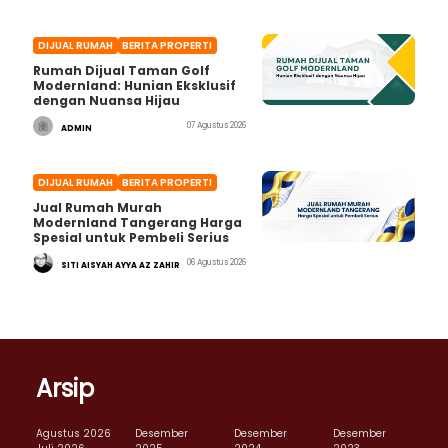
DIJUAL RUMAH
BERITA PROPERTI
Rumah Dijual Taman Golf
Modernland: Hunian Eksklusif
dengan Nuansa Hijau
07 Agustus 2026
ADMIN
DIJUAL RUMAH
BERITA PROPERTI
Jual Rumah Murah
Modernland Tangerang Harga
Spesial untuk Pembeli Serius
06 Agustus 2026
SITI AISYAH AYYA AZ ZAHIR
Arsip
Agustus 2026
Desember
Desember
Desember