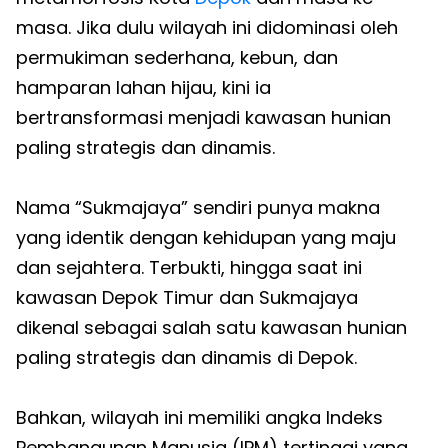
masa. Jika dulu wilayah ini didominasi oleh
permukiman sederhana, kebun, dan
hamparan lahan hijau, kini ia
bertransformasi menjadi kawasan hunian
paling strategis dan dinamis.
Nama “Sukmajaya” sendiri punya makna
yang identik dengan kehidupan yang maju
dan sejahtera. Terbukti, hingga saat ini
kawasan Depok Timur dan Sukmajaya
dikenal sebagai salah satu kawasan hunian
paling strategis dan dinamis di Depok.
Bahkan, wilayah ini memiliki angka Indeks
Pembangunan Manusia (IPM) tertinggi yang