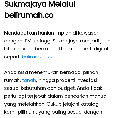
Sukmajaya Melalui
belirumah.co
Mendapatkan hunian impian di kawasan
dengan IPM setinggi Sukmajaya menjadi jauh
lebih mudah berkat platform properti digital
seperti
belirumah.co
.
Anda bisa menemukan berbagai pilihan
rumah,
tanah
, hingga properti investasi
sesuai kebutuhan dan budget. Anda tidak
perlu lagi terjebak dalam pencarian manual
yang melelahkan. Cukup jelajahi katalog
kami, pilih unit yang paling sesuai dengan