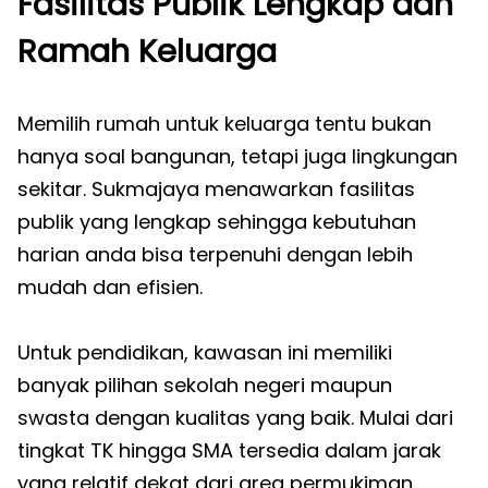
Fasilitas Publik Lengkap dan
Ramah Keluarga
Memilih rumah untuk keluarga tentu bukan
hanya soal bangunan, tetapi juga lingkungan
sekitar. Sukmajaya menawarkan fasilitas
publik yang lengkap sehingga kebutuhan
harian anda bisa terpenuhi dengan lebih
mudah dan efisien.
Untuk pendidikan, kawasan ini memiliki
banyak pilihan sekolah negeri maupun
swasta dengan kualitas yang baik. Mulai dari
tingkat TK hingga SMA tersedia dalam jarak
yang relatif dekat dari area permukiman.