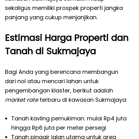
sekaligus memiliki prospek properti jangka
panjang yang cukup menjanjikan.
Estimasi Harga Properti dan
Tanah di Sukmajaya
Bagi Anda yang berencana membangun
dari nol atau mencari lahan untuk
pengembangan klaster, berikut adalah
market rate
terbaru di kawasan Sukmajaya:
Tanah kavling pemukiman: mulai Rp4 juta
hingga Rp6 juta per meter persegi
Tanah pinggir jalan utama untuk area