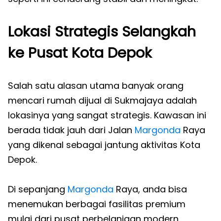
Lokasi Strategis Selangkah
ke Pusat Kota Depok
Salah satu alasan utama banyak orang
mencari rumah dijual di Sukmajaya adalah
lokasinya yang sangat strategis. Kawasan ini
berada tidak jauh dari Jalan
Margonda
Raya
yang dikenal sebagai jantung aktivitas Kota
Depok.
Di sepanjang
Margonda
Raya, anda bisa
menemukan berbagai fasilitas premium
mulai dari pusat perbelanjaan modern