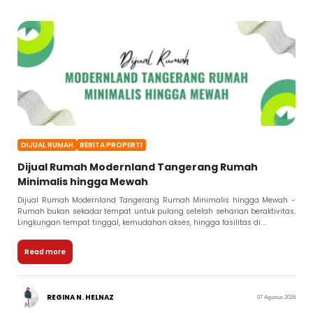
DIJUAL RUMAH
BERITA PROPERTI
Dijual Rumah Modernland Tangerang Rumah
Minimalis hingga Mewah
Dijual Rumah Modernland Tangerang Rumah Minimalis hingga Mewah -
Rumah bukan sekadar tempat untuk pulang setelah seharian beraktivitas.
Lingkungan tempat tinggal, kemudahan akses, hingga fasilitas di ...
Read more
REGINA N. HELNAZ
07 Agustus 2026