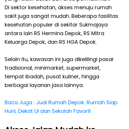
Di sektor kesehatan, akses menuju rumah
sakit juga sangat mudah. Beberapa fasilitas
kesehatan populer di sekitar Sukmajaya
antara lain RS Hermina Depok, RS Mitra
Keluarga Depok, dan RS HGA Depok.
Selain itu, kawasan ini juga dikelilingi pasar
tradisional, minimarket, supermarket,
tempat ibadah, pusat kuliner, hingga
berbagai layanan jasa lainnya.
Baca Juga : Jual Rumah Depok: Rumah Siap
Huni, Dekat UI dan Sekolah Favorit