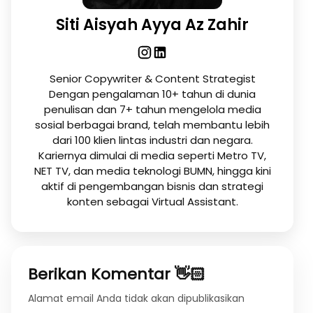
Siti Aisyah Ayya Az Zahir
Senior Copywriter & Content Strategist
Dengan pengalaman 10+ tahun di dunia
penulisan dan 7+ tahun mengelola media
sosial berbagai brand, telah membantu lebih
dari 100 klien lintas industri dan negara.
Kariernya dimulai di media seperti Metro TV,
NET TV, dan media teknologi BUMN, hingga kini
aktif di pengembangan bisnis dan strategi
konten sebagai Virtual Assistant.
Berikan Komentar 👋🏻
Alamat email Anda tidak akan dipublikasikan