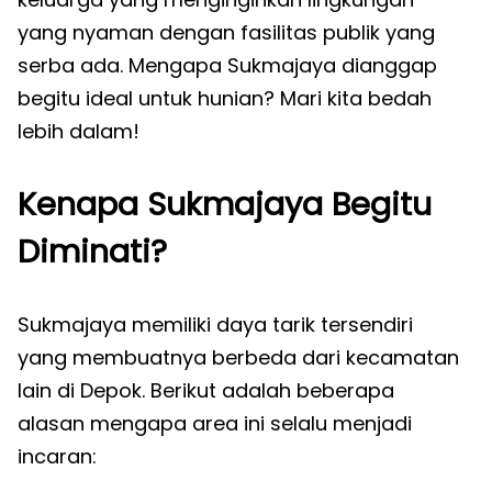
yang nyaman dengan fasilitas publik yang
serba ada. Mengapa Sukmajaya dianggap
begitu ideal untuk hunian? Mari kita bedah
lebih dalam!
Kenapa Sukmajaya Begitu
Diminati?
Sukmajaya memiliki daya tarik tersendiri
yang membuatnya berbeda dari kecamatan
lain di Depok. Berikut adalah beberapa
alasan mengapa area ini selalu menjadi
incaran: