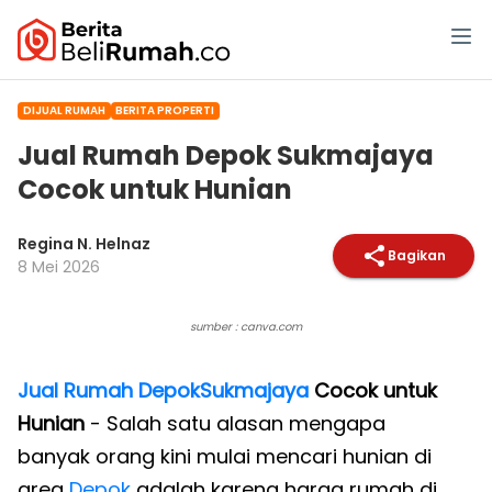
DIJUAL RUMAH
BERITA PROPERTI
Jual Rumah Depok Sukmajaya
Cocok untuk Hunian
Regina N. Helnaz
Bagikan
8 Mei 2026
sumber : canva.com
Jual Rumah Depok
Sukmajaya
Cocok untuk
Hunian
- Salah satu alasan mengapa
banyak orang kini mulai mencari hunian di
area
Depok
adalah karena harga rumah di