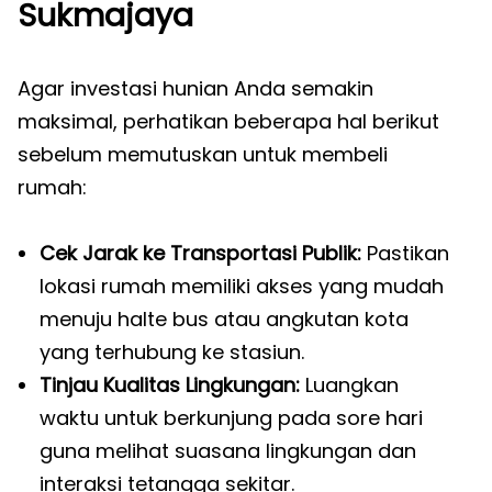
Sukmajaya
Agar investasi hunian Anda semakin
maksimal, perhatikan beberapa hal berikut
sebelum memutuskan untuk membeli
rumah:
Cek Jarak ke Transportasi Publik:
Pastikan
lokasi rumah memiliki akses yang mudah
menuju halte bus atau angkutan kota
yang terhubung ke stasiun.
Tinjau Kualitas Lingkungan:
Luangkan
waktu untuk berkunjung pada sore hari
guna melihat suasana lingkungan dan
interaksi tetangga sekitar.