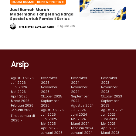
DIJUAL RUMAH
BERITA PROPERTI
Jual Rumah Murah
Modernland Tangerang Harga
Spesial untuk Pembeli Serius
06 Agustus 2026
SITI AISYAH AYYA AZ ZAHIR
Arsip
Agustus 2026
Desember
Desember
Desember
Juli 2026
2025
2024
2023
Juni 2026
November
November
November
Mei 2026
2025
2024
2023
April 2026
Oktober 2025
September
Oktober 2023
Maret 2026
September
2024
September
Februari 2026
2025
Agustus 2024
2023
Januari 2026
Agustus 2025
Juli 2024
Agustus 2023
Juli 2025
Juni 2024
Juli 2023
Lihat semua di
Juni 2025
Mei 2024
Juni 2023
2026 >
Mei 2025
Maret 2024
Mei 2023
April 2025
Februari 2024
April 2023
Januari 2025
Januari 2024
Maret 2023