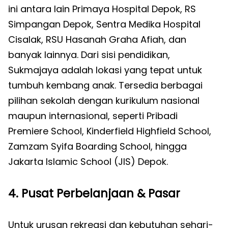
ini antara lain Primaya Hospital Depok, RS
Simpangan Depok, Sentra Medika Hospital
Cisalak, RSU Hasanah Graha Afiah, dan
banyak lainnya. Dari sisi pendidikan,
Sukmajaya adalah lokasi yang tepat untuk
tumbuh kembang anak. Tersedia berbagai
pilihan sekolah dengan kurikulum nasional
maupun internasional, seperti Pribadi
Premiere School, Kinderfield Highfield School,
Zamzam Syifa Boarding School, hingga
Jakarta Islamic School (JIS) Depok.
4. Pusat Perbelanjaan & Pasar
Untuk urusan rekreasi dan kebutuhan sehari-