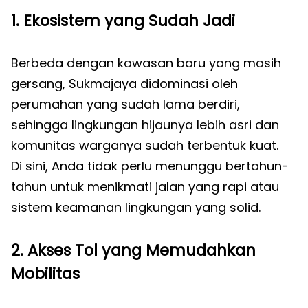
1. Ekosistem yang Sudah Jadi
Berbeda dengan kawasan baru yang masih
gersang, Sukmajaya didominasi oleh
perumahan yang sudah lama berdiri,
sehingga lingkungan hijaunya lebih asri dan
komunitas warganya sudah terbentuk kuat.
Di sini, Anda tidak perlu menunggu bertahun-
tahun untuk menikmati jalan yang rapi atau
sistem keamanan lingkungan yang solid.
2. Akses Tol yang Memudahkan
Mobilitas