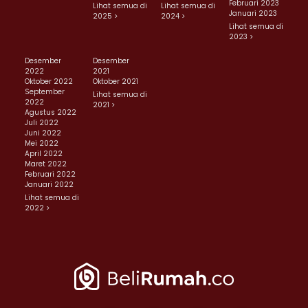
Februari 2023
Lihat semua di
Lihat semua di
Januari 2023
2025 >
2024 >
Lihat semua di
2023 >
Desember
Desember
2022
2021
Oktober 2022
Oktober 2021
September
Lihat semua di
2022
2021 >
Agustus 2022
Juli 2022
Juni 2022
Mei 2022
April 2022
Maret 2022
Februari 2022
Januari 2022
Lihat semua di
2022 >