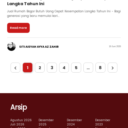
Langka Tahun Ini
Jual Rumah Bogor Butuh Uang Cepat Kesempatan Langka Tahun Ini - Bagi
generasi yang baru memulai kari...
Read more
SITI AISYAH AYYA AZ ZAHIR
19 Juni 2026
1
2
3
4
5
…
8
Arsip
Agustus 2026
Desember
Desember
Desember
Juli 2026
2025
2024
2023