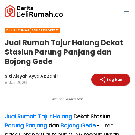
DIJUAL RUMAH
BERITA PROPERTI
Jual Rumah Tajur Halang Dekat
Stasiun Parung Panjang dan
Bojong Gede
Siti Aisyah Ayya Az Zahir
Bagikan
8 Juli 2026
sumber : canva.com
Jual Rumah Tajur Halang
Dekat Stasiun
Parung Panjang
dan
Bojong Gede
- Tren
pasar properti di tahun 2026 menunjukkan