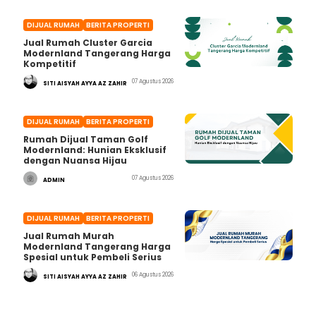
DIJUAL RUMAH
BERITA PROPERTI
Jual Rumah Cluster Garcia
Modernland Tangerang Harga
Kompetitif
07 Agustus 2026
SITI AISYAH AYYA AZ ZAHIR
DIJUAL RUMAH
BERITA PROPERTI
Rumah Dijual Taman Golf
Modernland: Hunian Eksklusif
dengan Nuansa Hijau
07 Agustus 2026
ADMIN
DIJUAL RUMAH
BERITA PROPERTI
Jual Rumah Murah
Modernland Tangerang Harga
Spesial untuk Pembeli Serius
06 Agustus 2026
SITI AISYAH AYYA AZ ZAHIR