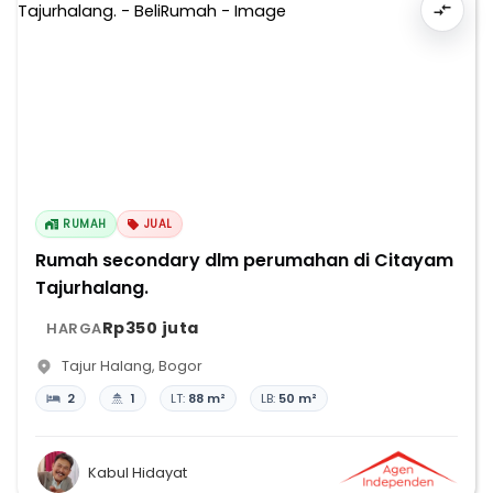
RUMAH
JUAL
Rumah secondary dlm perumahan di Citayam
Tajurhalang.
Rp350 juta
HARGA
Tajur Halang
,
Bogor
2
1
LT:
88 m²
LB:
50 m²
Kabul Hidayat