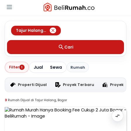
Tajur Halang
,
Bogor
Cari
Jual
Sewa
Filter
1
Rumah
Properti Dijual
Proyek Terbaru
Proyek RT
3
Rumah Dijual di Tajur Halang, Bogor