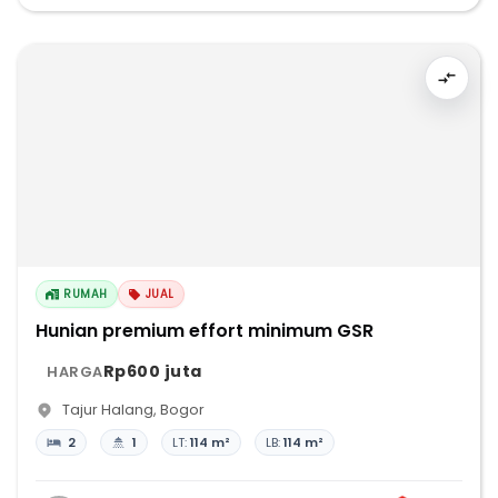
RUMAH
JUAL
Hunian premium effort minimum GSR
Rp600 juta
HARGA
Tajur Halang
,
Bogor
2
1
LT:
114 m²
LB:
114 m²