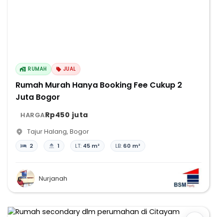
RUMAH
JUAL
Rumah Murah Hanya Booking Fee Cukup 2
Juta Bogor
Rp450 juta
HARGA
Tajur Halang
,
Bogor
2
1
LT:
45 m²
LB:
60 m²
Nurjanah