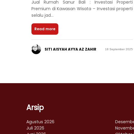
Jual Rumah Sanur Bali : Investasi Properti
Premium di Kawasan Wisata – Investasi properti
selalu jad...
Read more
SITI AISYAH AYYA AZ ZAHIR
18 September 2025
Arsip
Agustus 2026
Desembe
Juli 2026
Novembe