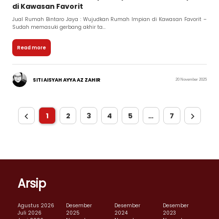
di Kawasan Favorit
Jual Rumah Bintaro Jaya : Wujudkan Rumah Impian di Kawasan Favorit –
Sudah memasuki gerbang akhir ta...
Read more
SITI AISYAH AYYA AZ ZAHIR
20 November 2025
1
2
3
4
5
…
7
Arsip
Agustus 2026
Desember
Desember
Desember
Juli 2026
2025
2024
2023