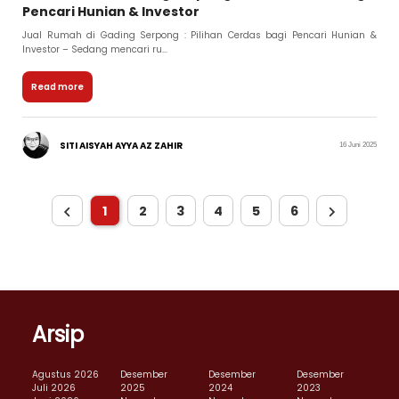
Pencari Hunian & Investor
Jual Rumah di Gading Serpong : Pilihan Cerdas bagi Pencari Hunian &
Investor – Sedang mencari ru...
Read more
SITI AISYAH AYYA AZ ZAHIR
16 Juni 2025
1
2
3
4
5
6
Arsip
Agustus 2026
Desember
Desember
Desember
Juli 2026
2025
2024
2023