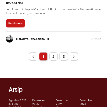
Investasi
Jual Rumah Antapani Cocok untuk Hunian dan Investasi - Memasuki dunia
finansial modern, instrumen in...
Read more
SITI AISYAH AYYA AZ ZAHIR
21 Mei 2026
1
2
3
Arsip
Agustus 2026
Desember
Desember
Desember
Juli 2026
2025
2024
2023