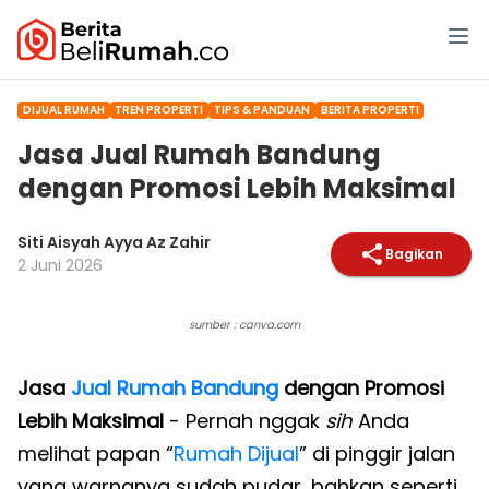
DIJUAL RUMAH
TREN PROPERTI
TIPS & PANDUAN
BERITA PROPERTI
Jasa Jual Rumah Bandung
dengan Promosi Lebih Maksimal
Siti Aisyah Ayya Az Zahir
Bagikan
2 Juni 2026
sumber : canva.com
Jasa
Jual Rumah Bandung
dengan Promosi
Lebih Maksimal
- Pernah nggak
sih
Anda
melihat papan “
Rumah Dijual
” di pinggir jalan
yang warnanya sudah pudar, bahkan seperti