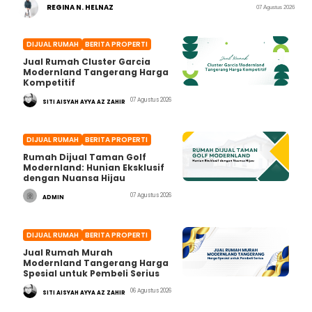
REGINA N. HELNAZ
07 Agustus 2026
DIJUAL RUMAH
BERITA PROPERTI
Jual Rumah Cluster Garcia
Modernland Tangerang Harga
Kompetitif
07 Agustus 2026
SITI AISYAH AYYA AZ ZAHIR
DIJUAL RUMAH
BERITA PROPERTI
Rumah Dijual Taman Golf
Modernland: Hunian Eksklusif
dengan Nuansa Hijau
07 Agustus 2026
ADMIN
DIJUAL RUMAH
BERITA PROPERTI
Jual Rumah Murah
Modernland Tangerang Harga
Spesial untuk Pembeli Serius
06 Agustus 2026
SITI AISYAH AYYA AZ ZAHIR