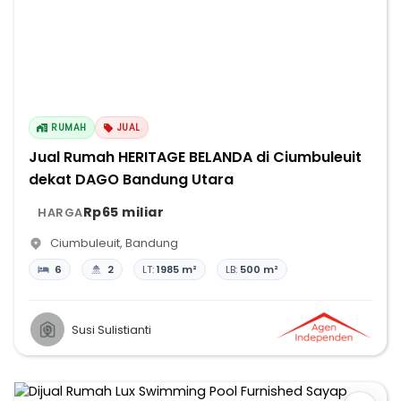
RUMAH
JUAL
Jual Rumah HERITAGE BELANDA di Ciumbuleuit
dekat DAGO Bandung Utara
Rp65 miliar
HARGA
Ciumbuleuit
,
Bandung
6
2
LT:
1985 m²
LB:
500 m²
Susi Sulistianti