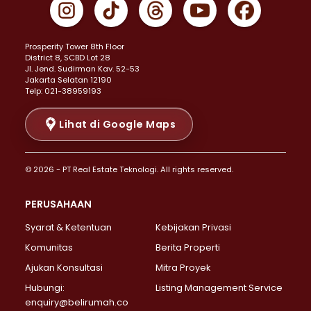
Properti Dijual di Johar Baru >
Properti Dijual di Kemayoran >
Prosperity Tower 8th Floor
Properti Dijual di Menteng >
District 8, SCBD Lot 28
Properti Dijual di Senen >
JI. Jend. Sudirman Kav. 52-53
Jakarta Selatan 12190
Properti Dijual di Tanah Abang >
Telp: 021-38959193
Properti Dijual di Cikini >
Properti Dijual di Kramat >
Lihat di Google Maps
Properti Dijual di Pasar Baru >
Properti Dijual di Bendungan Hilir >
© 2026 - PT Real Estate Teknologi. All rights reserved.
Properti Dijual di Jakarta Selatan >
Properti Dijual di Cilandak >
PERUSAHAAN
Properti Dijual di Lebak Bulus >
Syarat & Ketentuan
Kebijakan Privasi
Properti Dijual di Gandaria Selatan >
Properti Dijual di Pondok Labu >
Komunitas
Berita Properti
Properti Dijual di Cipete Selatan >
Ajukan Konsultasi
Mitra Proyek
Properti Dijual di Jagakarsa >
Hubungi:
Listing Management Service
Properti Dijual di Lenteng Agung >
enquiry@belirumah.co