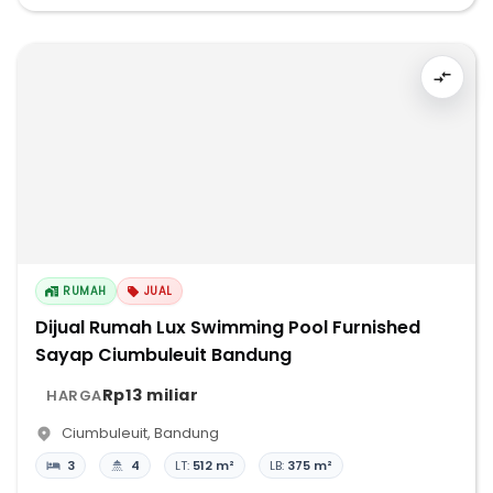
RUMAH
JUAL
Dijual Rumah Lux Swimming Pool Furnished
Sayap Ciumbuleuit Bandung
Rp13 miliar
HARGA
Ciumbuleuit
,
Bandung
3
4
LT:
512 m²
LB:
375 m²