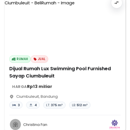
RUMAH
JUAL
Dijual Rumah Lux Swimming Pool Furnished
Sayap Ciumbuleuit
Rp13 miliar
HARGA
Ciumbuleuit
,
Bandung
3
4
LT:
375 m²
LB:
512 m²
Christina Fan