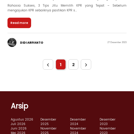
Rahasia Sukses, 3 Tips Jitu Memilih KPR yang Tepat – Sebelum
mengajukan KPR sebaiknya pastikan KPR s...
Read more
DIDI ARIYANTO
27 Desember 2023
1
2
Arsip
Agustus 2026
Desember
Desember
Desember
Juli 2026
2025
2024
2023
Juni 2026
November
November
November
Mei 2026
2025
2024
2023