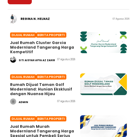
REGINA N. HELNAZ
07 Agustus 2026
DIJUAL RUMAH
BERITA PROPERTI
Jual Rumah Cluster Garcia
Modernland Tangerang Harga
Kompetitif
07 Agustus 2026
SITI AISYAH AYYA AZ ZAHIR
DIJUAL RUMAH
BERITA PROPERTI
Rumah Dijual Taman Golf
Modernland: Hunian Eksklusif
dengan Nuansa Hijau
07 Agustus 2026
ADMIN
DIJUAL RUMAH
BERITA PROPERTI
Jual Rumah Murah
Modernland Tangerang Harga
Spesial untuk Pembeli Serius