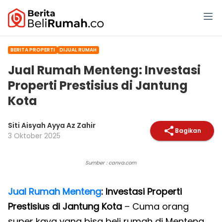
BERITA PROPERTI
DIJUAL RUMAH
Jual Rumah Menteng: Investasi
Properti Prestisius di Jantung
Kota
Siti Aisyah Ayya Az Zahir
Bagikan
3 Oktober 2025
Sumber : canva.com
Jual Rumah Menteng
: Investasi Properti
Prestisius di Jantung Kota
– Cuma orang
super kaya yang bisa beli rumah di Menteng,