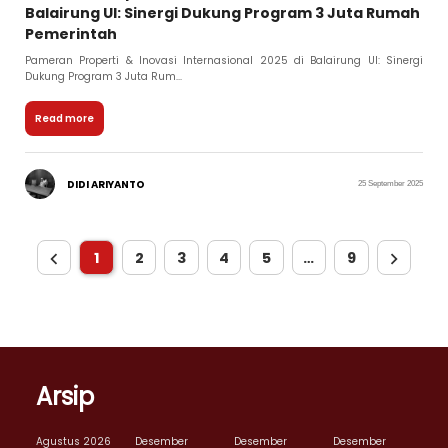
Balairung UI: Sinergi Dukung Program 3 Juta Rumah
Pemerintah
Pameran Properti & Inovasi Internasional 2025 di Balairung UI: Sinergi
Dukung Program 3 Juta Rum...
Read more
DIDI ARIYANTO
25 September 2025
1
2
3
4
5
…
9
Arsip
Agustus 2026
Desember
Desember
Desember