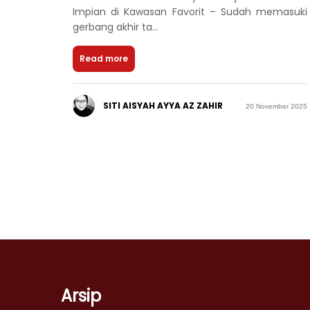
Impian di Kawasan Favorit – Sudah memasuki
gerbang akhir ta...
Read more
SITI AISYAH AYYA AZ ZAHIR
20 November 2025
Arsip