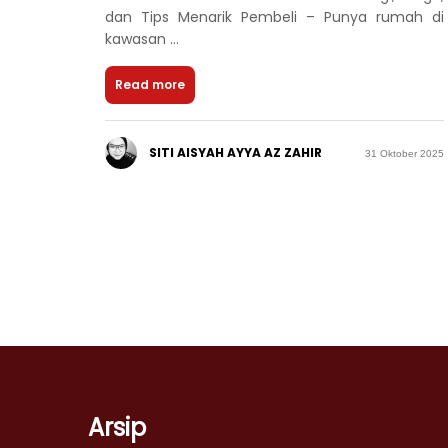
dan Tips Menarik Pembeli – Punya rumah di
kawasan ...
Read more
SITI AISYAH AYYA AZ ZAHIR
31 Oktober 2025
Arsip