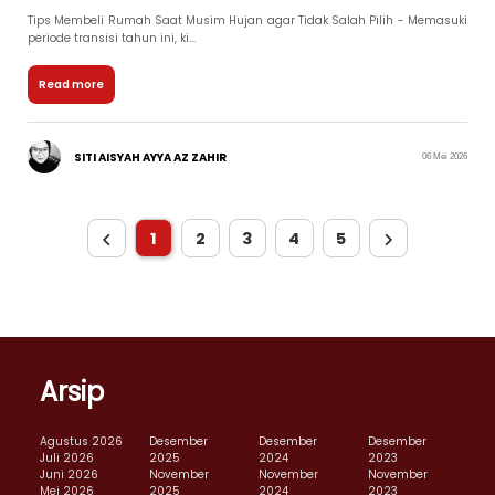
Tips Membeli Rumah Saat Musim Hujan agar Tidak Salah Pilih - Memasuki
periode transisi tahun ini, ki...
Read more
SITI AISYAH AYYA AZ ZAHIR
06 Mei 2026
1
2
3
4
5
Arsip
Agustus 2026
Desember
Desember
Desember
Juli 2026
2025
2024
2023
Juni 2026
November
November
November
Mei 2026
2025
2024
2023