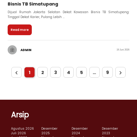
Bisnis TB Simatupang
Dijual Rumah Jakarta Selatan Dekat Kawasan Bisnis TB Simatupang:
Tinggal Dekat Karier, Pulang Lebih ...
Read more
ADMIN
19 Juni 2026
1
2
3
4
5
…
9
Arsip
Agustus 2026
Desember
Desember
Desember
Juli 2026
2025
2024
2023