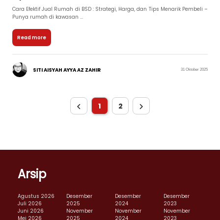
Cara Efektif Jual Rumah di BSD : Strategi, Harga, dan Tips Menarik Pembeli –
Punya rumah di kawasan ...
Read more
SITI AISYAH AYYA AZ ZAHIR
31 Oktober 2025
1
2
Arsip
Agustus 2026
Desember
Desember
Desember
Juli 2026
2025
2024
2023
Juni 2026
November
November
November
Mei 2026
2025
2024
2023