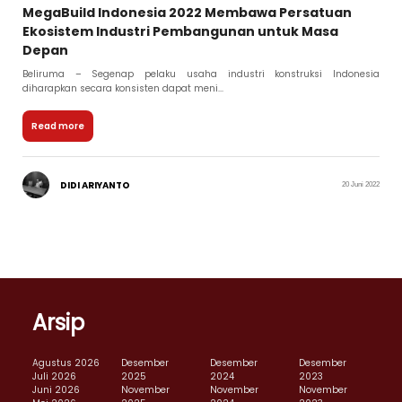
MegaBuild Indonesia 2022 Membawa Persatuan
Ekosistem Industri Pembangunan untuk Masa
Depan
Beliruma – Segenap pelaku usaha industri konstruksi Indonesia
diharapkan secara konsisten dapat meni...
Read more
DIDI ARIYANTO
20 Juni 2022
Arsip
Agustus 2026
Desember
Desember
Desember
Juli 2026
2025
2024
2023
Juni 2026
November
November
November