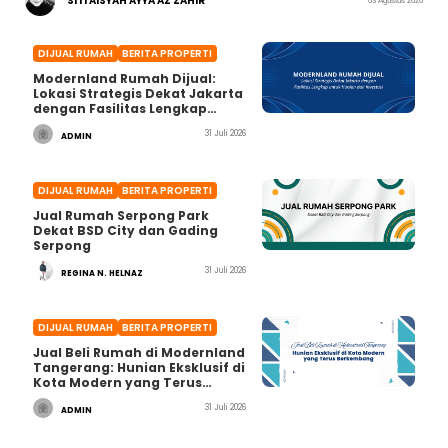
SITI AISYAH AYYA AZ ZAHIR
03 Agustus 2026
DIJUAL RUMAH
BERITA PROPERTI
Modernland Rumah Dijual:
Lokasi Strategis Dekat Jakarta
dengan Fasilitas Lengkap
untuk Hunian dan Investasi
31 Juli 2026
ADMIN
DIJUAL RUMAH
BERITA PROPERTI
Jual Rumah Serpong Park
Dekat BSD City dan Gading
Serpong
31 Juli 2026
REGINA N. HELNAZ
DIJUAL RUMAH
BERITA PROPERTI
Jual Beli Rumah di Modernland
Tangerang: Hunian Eksklusif di
Kota Modern yang Terus
Berkembang
31 Juli 2026
ADMIN