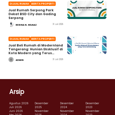
DIJUAL RUMAH
BERITA PROPERTI
Jual Rumah Serpong Park
Dekat BSD City dan Gading
Serpong
31 Juli 2026
REGINA N. HELNAZ
DIJUAL RUMAH
BERITA PROPERTI
Jual Beli Rumah di Modernland
Tangerang: Hunian Eksklusif di
Kota Modern yang Terus
Berkembang
31 Juli 2026
ADMIN
Arsip
Agustus 2026
Desember
Desember
Desember
Juli 2026
2025
2024
2023
Juni 2026
November
November
November
Mei 2026
2025
2024
2023