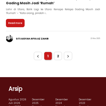
Gading Masih Jadi ‘Rumah’
Lahir di Utara, Balik Lagi ke Utara: Kenapa Kelapa Gading Masih Jadi
‘Rumah’ – “Kata orang, pindah i...
Read more
SITI AISYAH AYYA AZ ZAHIR
15 Mei 2025
1
2
Arsip
Agustus 2026
Desember
Desember
Desember
Juli 2026
2025
2024
2023