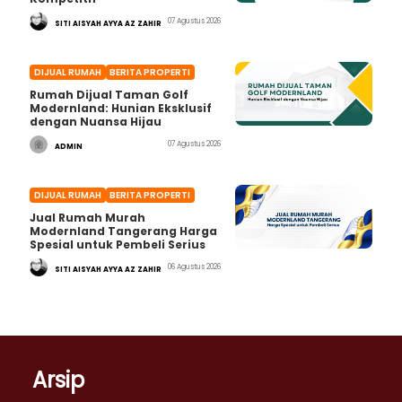
07 Agustus 2026
SITI AISYAH AYYA AZ ZAHIR
DIJUAL RUMAH
BERITA PROPERTI
Rumah Dijual Taman Golf
Modernland: Hunian Eksklusif
dengan Nuansa Hijau
07 Agustus 2026
ADMIN
DIJUAL RUMAH
BERITA PROPERTI
Jual Rumah Murah
Modernland Tangerang Harga
Spesial untuk Pembeli Serius
06 Agustus 2026
SITI AISYAH AYYA AZ ZAHIR
Arsip