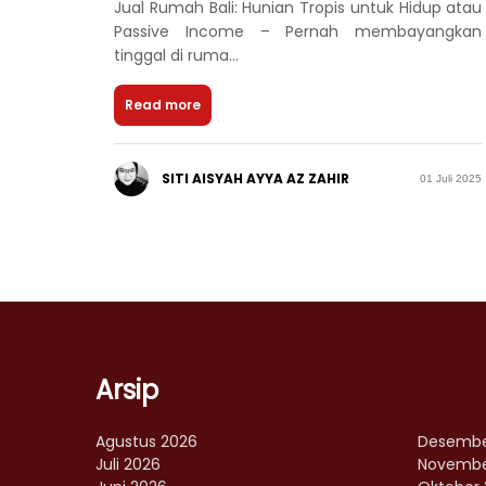
Jual Rumah Bali: Hunian Tropis untuk Hidup atau
Passive Income – Pernah membayangkan
tinggal di ruma...
Read more
SITI AISYAH AYYA AZ ZAHIR
01 Juli 2025
Arsip
Agustus 2026
Desembe
Juli 2026
Novembe