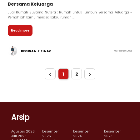
Bersama Keluarga
Jual Rumah Suvarna Sutera : Rumah untuk Tumbuh Bersama Keluarga -
Pernahkah kamu merasa kalau rumah ...
Read more
REGINA N. HELNAZ
09 Februari 2026
1
2
Arsip
Agustus 2026
Desember
Desember
Desember
Juli 2026
2025
2024
2023