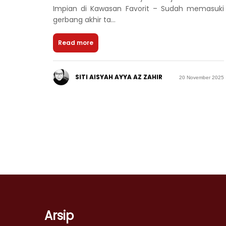
Impian di Kawasan Favorit – Sudah memasuki
gerbang akhir ta...
Read more
SITI AISYAH AYYA AZ ZAHIR
20 November 2025
Arsip